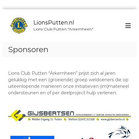
G
a
LionsPutten.nl
n
Lions Club Putten "Arkemheen"
a
a
r
Sponsoren
d
e
i
n
Lions Club Putten “Arkemheen” prijst zich al jaren
h
gelukkig met een (groeiende) groep weldoeners die op
o
uiteenlopende manieren onze initiatieven (im)materieel
u
ondersteunen en of per deelproject hulp verlenen.
d