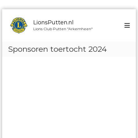
G
a
LionsPutten.nl
n
Lions Club Putten "Arkemheen"
a
a
r
Sponsoren toertocht 2024
d
e
i
n
h
o
u
d