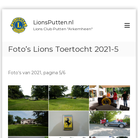
G
a
LionsPutten.nl
n
Lions Club Putten "Arkemheen"
a
a
r
Foto’s Lions Toertocht 2021-5
d
e
i
n
Foto’s van 2021, pagina 5/6
h
o
u
d