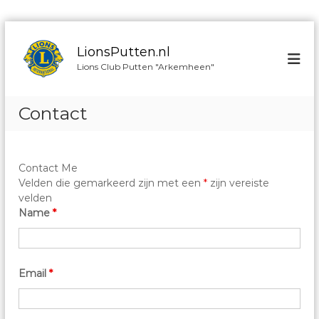
G
a
LionsPutten.nl
n
Lions Club Putten "Arkemheen"
a
a
r
Contact
d
e
i
n
Contact Me
h
Velden die gemarkeerd zijn met een
*
zijn vereiste
o
velden
u
Name
*
d
Email
*