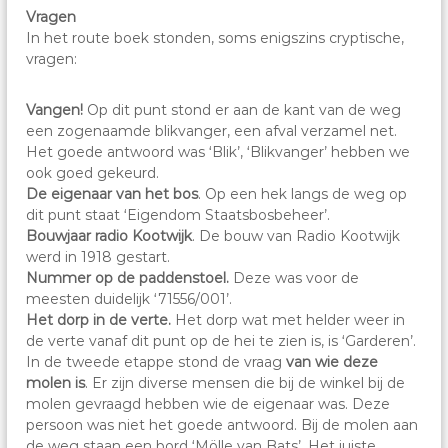
Vragen
In het route boek stonden, soms enigszins cryptische,
vragen:
Vangen!
Op dit punt stond er aan de kant van de weg
een zogenaamde blikvanger, een afval verzamel net.
Het goede antwoord was ‘Blik’, ‘Blikvanger’ hebben we
ook goed gekeurd.
De eigenaar van het bos
. Op een hek langs de weg op
dit punt staat ‘Eigendom Staatsbosbeheer’.
Bouwjaar radio Kootwijk
. De bouw van Radio Kootwijk
werd in 1918 gestart.
Nummer op de paddenstoel.
Deze was voor de
meesten duidelijk ‘71556/001’.
Het dorp in de verte.
Het dorp wat met helder weer in
de verte vanaf dit punt op de hei te zien is, is ‘Garderen’.
In de tweede etappe stond de vraag
van wie deze
molen is
. Er zijn diverse mensen die bij de winkel bij de
molen gevraagd hebben wie de eigenaar was. Deze
persoon was niet het goede antwoord. Bij de molen aan
de weg staan een bord ‘Mölle van Bats’. Het juiste