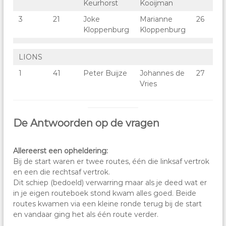
Keurhorst
Kooijman
3
21
Joke
Marianne
26
Kloppenburg
Kloppenburg
LIONS
1
41
Peter Buijze
Johannes de
27
Vries
De Antwoorden op de vragen
Allereerst een opheldering:
Bij de start waren er twee routes, één die linksaf vertrok
en een die rechtsaf vertrok.
Dit schiep (bedoeld) verwarring maar als je deed wat er
in je eigen routeboek stond kwam alles goed. Beide
routes kwamen via een kleine ronde terug bij de start
en vandaar ging het als één route verder.