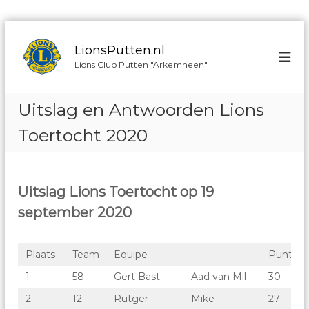
G
a
LionsPutten.nl
n
Lions Club Putten "Arkemheen"
a
a
r
Uitslag en Antwoorden Lions
d
e
Toertocht 2020
i
n
h
o
Uitslag Lions Toertocht op 19
u
september 2020
d
Plaats
Team
Equipe
Punten
1
58
Gert Bast
Aad van Mil
30
2
12
Rutger
Mike
27